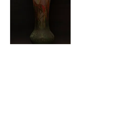
Daum Nancy
Daum Nancy glass vase

Height 51,5 cm