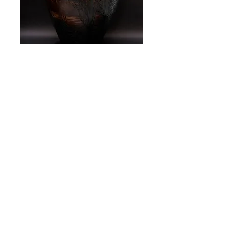
Daum Nancy
Daum Nancy glass vase

Height 45 cm
FEDERICO MARINO ANTIQUES | GALERIA DE
ARTE Y ANTIGÜEDADES
MARCELO T. DE ALVEAR 829, CABA, ARGENTINA
Tel: +54 (11) 4893 3223 | Fax: +54 (11) 4893 3331 |
Email: marinoartantiques@gmail.com